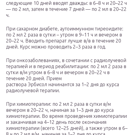
следующие 10 дней вводят дважды: в 6–8 ч и 20–22 ч
— по 2 мл, затем в течение 7 дней — по 2 мл в 20–22
ч.
При сахарном диабете, аутоиммунном тиреоидите:
по 2 мл 2 раза в сутки – утром в 9–11 ч и вечером в
20–22 ч. Вводить препарат лучше в/в в течение 20
дней. Курс можно проводить 2–3 раза в год.
При онкозаболеваниях, в сочетании с радиолучевой
терапией и в период реабилитации: по 2 мл 2 раза в
сутки в/м утром в 6–8 ч и вечером в 20–22 ч в
течение 20 дней. Прием
раствора Эрбисол начинантся за 1–2 дня до курса
радиолучевой терапии.
При химиотерапии: по 2 мл 2 раза в сутки в/м
вечером в 20–22 ч, начиная за 1–3 дня до курса
химиотерапии. Во время проведения химиотерапии
и заканчивая на 4–12 день после окончания
химиотерапии (всего 12–25 дней), а также утром в 6–
8 ч по 2 мл в/м, начиная за 1–2 дня до курса