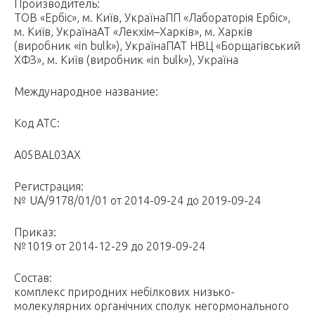
Производитель:
ТОВ «Ербіс», м. Київ, УкраїнаПП «Лабораторія Ербіс»,
м. Київ, УкраїнаАТ «Лекхім–Харків», м. Харків
(виробник «in bulk»), УкраїнаПАТ НВЦ «Борщагівський
ХФЗ», м. Київ (виробник «in bulk»), Україна
Международное название:
Код АТС:
A05BAL03AX
Регистрация:
№ UA/9178/01/01 от 2014-09-24 до 2019-09-24
Приказ:
№1019 от 2014-12-29 до 2019-09-24
Состав:
комплекс природних небілкових низько-
молекулярних органiчних сполук негормонального