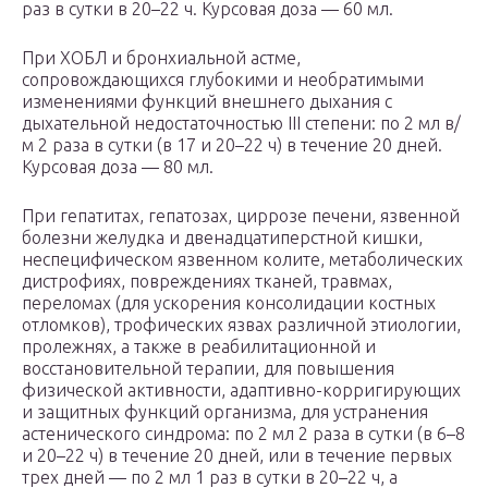
раз в сутки в 20–22 ч. Курсовая доза — 60 мл.
При ХОБЛ и бронхиальной астме,
сопровождающихся глубокими и необратимыми
изменениями функций внешнего дыхания с
дыхательной недостаточностью III степени: по 2 мл в/
м 2 раза в сутки (в 17 и 20–22 ч) в течение 20 дней.
Курсовая доза — 80 мл.
При гепатитах, гепатозах, циррозе печени, язвенной
болезни желудка и двенадцатиперстной кишки,
неспецифическом язвенном колите, метаболических
дистрофиях, повреждениях тканей, травмах,
переломах (для ускорения консолидации костных
отломков), трофических язвах различной этиологии,
пролежнях, а также в реабилитационной и
восстановительной терапии, для повышения
физической активности, адаптивно-корригирующих
и защитных функций организма, для устранения
астенического синдрома: по 2 мл 2 раза в сутки (в 6–8
и 20–22 ч) в течение 20 дней, или в течение первых
трех дней — по 2 мл 1 раз в сутки в 20–22 ч, а