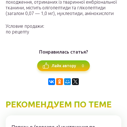
походження, отриманих із тваринної ембріональної
тканини, містить олігопептиди та глікопептиди
(загалом 0,07 — 1,0 мг), нуклеотиди, амінокислоти
Условие продажи:
по рецепту
Понравилась статья?
0
Лайк автору
РЕКОМЕНДУЕМ ПО ТЕМЕ