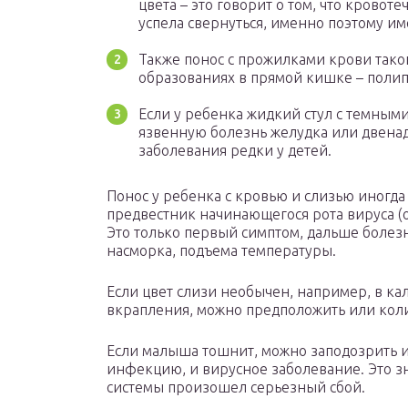
цвета – это говорит о том, что кровот
успела свернуться, именно поэтому им
Также понос с прожилками крови таког
образованиях в прямой кишке – полип
Если у ребенка жидкий стул с темны
язвенную болезнь желудка или двенад
заболевания редки у детей.
Понос у ребенка с кровью и слизью иногда
предвестник начинающегося рота вируса (
Это только первый симптом, дальше болезн
насморка, подъема температуры.
Если цвет слизи необычен, например, в к
вкрапления, можно предположить или кол
Если малыша тошнит, можно заподозрить 
инфекцию, и вирусное заболевание. Это зн
системы произошел серьезный сбой.