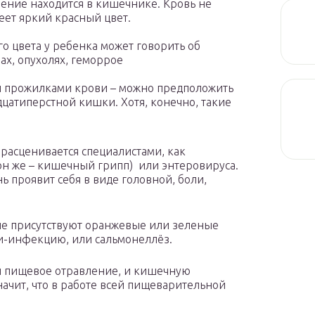
ечение находится в кишечнике. Кровь не
еет яркий красный цвет.
о цвета у ребенка может говорить об
ах, опухолях, геморрое
ми прожилками крови – можно предположить
цатиперстной кишки. Хотя, конечно, такие
 расценивается специалистами, как
он же – кишечный грипп) или энтеровируса.
ь проявит себя в виде головной, боли,
але присутствуют оранжевые или зеленые
и-инфекцию, или сальмонеллёз.
и пищевое отравление, и кишечную
ачит, что в работе всей пищеварительной