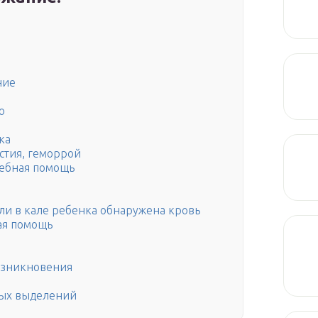
ние
ю
ка
стия, геморрой
чебная помощь
если в кале ребенка обнаружена кровь
ая помощь
возникновения
вых выделений