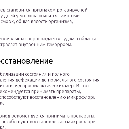
аев становится признаком ротавирусной
ру дней у малыша появятся симптомы
асморк, общая вялость организма,
 у малыша сопровождается зудом в области
 страдает внутренним геморроем.
осстановление
абилизации состояния и полного
вления дефекации до нормального состояния,
инять ряд профилактических мер. В этот
екомендуется принимать препараты,
способствуют восстановлению микрофлоры
ка
ериод рекомендуется принимать препараты,
способствуют восстановлению микрофлоры
ка.