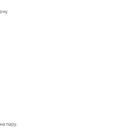
иону
на пару.