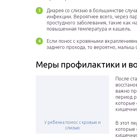
Диарея со слизью в большинстве случ
инфекции. Вероятнее всего, через па
простудного заболевания, такие как н
повышенная температура и кашель.
Если понос с кровяными вкраплениями
заднего прохода, то вероятно, малыш
Меры профилактики и в
После ст
восстано
важно пр
период р
которые 
кишечни
У ребенка понос с кровью и
В этот п
слизью
которые 
кишечни