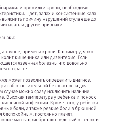
обнаружили прожилки крови, необходимо
теристики. Цвет, запах и консистенция кала
ь выяснить причину нарушений стула еще до
 учитывать и другие признаки:
изнаки:
 а точнее, примеси крови. К примеру, ярко-
а колит кишечника или дизентерия. Если
людается язвенная болезнь, что довольно
нем возрасте.
же может позволить определить диагноз.
орит об относительной безопасности для
м случае можно сразу исключить наличие
. Высокая температура у ребенка и понос с
о кишечной инфекции. Кроме того, у ребенка
ловные боли, а также резкие боли в брюшной
я беспокойным, постоянно плачет,
Каловые массы приобретают зеленый оттенок и