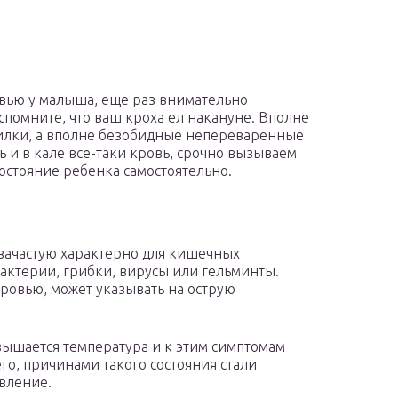
овью у малыша, еще раз внимательно
вспомните, что ваш кроха ел накануне. Вполне
жилки, а вполне безобидные непереваренные
 и в кале все-таки кровь, срочно вызываем
 состояние ребенка самостоятельно.
зачастую характерно для кишечных
актерии, грибки, вирусы или гельминты.
кровью, может указывать на острую
овышается температура и к этим симптомам
го, причинами такого состояния стали
вление.