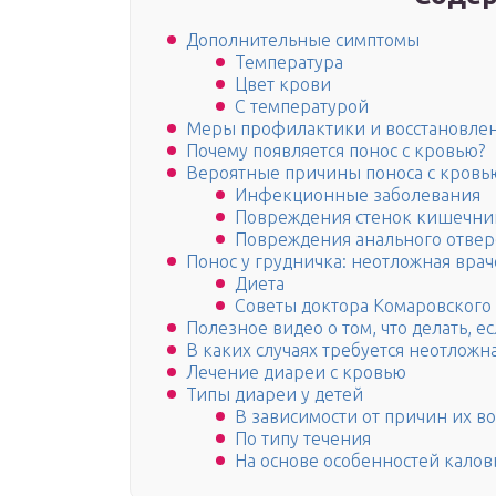
Дополнительные симптомы
Температура
Цвет крови
С температурой
Меры профилактики и восстановле
Почему появляется понос с кровью?
Вероятные причины поноса с кровь
Инфекционные заболевания
Повреждения стенок кишечни
Повреждения анального отвер
Понос у грудничка: неотложная вра
Диета
Советы доктора Комаровского
Полезное видео о том, что делать, 
В каких случаях требуется неотложн
Лечение диареи с кровью
Типы диареи у детей
В зависимости от причин их 
По типу течения
На основе особенностей кало