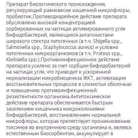
Препарат биологического происхождения,
регулирующий равновесие кишечной микрофлоры,
пробиотик.Противодиарейное действие препарата
обусловлено высокой концентрацией
сорбированных на частицах активированного угля
бифидобактерий, являющихся антагонистами
широкого спектра патогенных (в т.ч. Shigella spp.,
Salmonella spp., Staphylococcus aureus) и условно
патогенных микроорганизмов (в т.ч. Proteus spp.,
Klebsiella spp.).Противоинфекционное действие
препарата усилено за счет сорбции бифидобактерий
на частицах угля, что приводит к ускоренной
нормализации микробиоценоза ЖКТ, активизации
восстановительных процессов в слизистых оболочках
и повышению противоинфекционной
резистентности организма.Антитоксическое
действие препарата обеспечивается быстрым
заселением кишечника микроколониями
бифидобактерий, восстановлением нормальной
микрофлоры, которая препятствует проникновению
токсинов во внутреннюю среду организма и, являясь
естественным биосорбентом, аккумулирует в