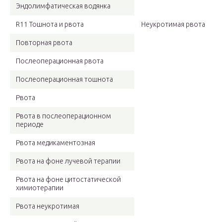
Эндолимфатическая водянка
R11 Тошнота и рвота
Неукротимая рвота
Повторная рвота
Послеоперационная рвота
Послеоперационная тошнота
Рвота
Рвота в послеоперационном
периоде
Рвота медикаментозная
Рвота на фоне лучевой терапии
Рвота на фоне цитостатической
химиотерапии
Рвота неукротимая