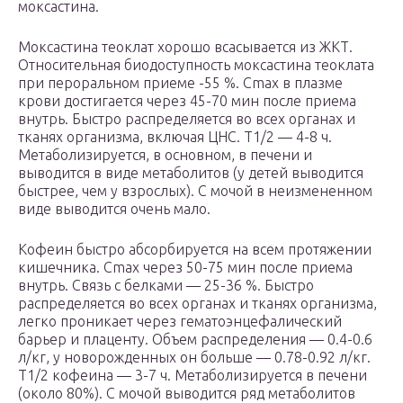
моксастина.
Моксастина теоклат хорошо всасывается из ЖКТ.
Относительная биодоступность моксастина теоклата
при пероральном приеме -55 %. C
max
в плазме
крови достигается через 45-70 мин после приема
внутрь. Быстро распределяется во всех органах и
тканях организма, включая ЦНС. T
1/2
— 4-8 ч.
Метаболизируется, в основном, в печени и
выводится в виде метаболитов (у детей выводится
быстрее, чем у взрослых). С мочой в неизмененном
виде выводится очень мало.
Кофеин быстро абсорбируется на всем протяжении
кишечника. C
max
через 50-75 мин после приема
внутрь. Связь с белками — 25-36 %. Быстро
распределяется во всех органах и тканях организма,
легко проникает через гематоэнцефалический
барьер и плаценту. Объем распределения — 0.4-0.6
л/кг, у новорожденных он больше — 0.78-0.92 л/кг.
T
1/2
кофеина — 3-7 ч. Метаболизируется в печени
(около 80%). С мочой выводится ряд метаболитов