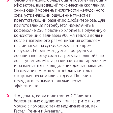
Овсяный кисель, обладающий обволакивающим
эффектом, выводящий токсические скопления,
снижающий уровень кислотности желудочного
сока, устраняющий ощущение тяжести и
препятствующий развитию дисбактериоза. Для
приготовления потребуется измельчить в
кофемолке 250 г овсяных хлопьев. Полученную
консистенцию заливаем 900 мл тёплой воды и
после тщательного размешивания оставляем
настаиваться на сутки. Смесь за это время
набухает. Её рекомендуется процедить и
добавив щепотку соли нагреть на водяной бане
до загустения. Масса разливается по тарелочкам
и размещается в холодильник для застывания.
По желанию можно употреблять кисель с
сахарным песком или ягодами. Полечить
желудок овсяными хлопьями весьма
эффективно.
Что делать, когда болит живот? Облегчить
болезненные ощущения при гастрите и язве
можно с помощью таких медикаментов, как
Гастал, Ренни и Алмагель.