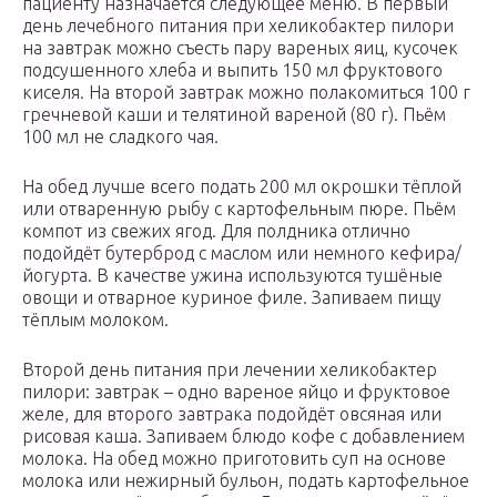
пациенту назначается следующее меню. В первый
день лечебного питания при хеликобактер пилори
на завтрак можно съесть пару вареных яиц, кусочек
подсушенного хлеба и выпить 150 мл фруктового
киселя. На второй завтрак можно полакомиться 100 г
гречневой каши и телятиной вареной (80 г). Пьём
100 мл не сладкого чая.
На обед лучше всего подать 200 мл окрошки тёплой
или отваренную рыбу с картофельным пюре. Пьём
компот из свежих ягод. Для полдника отлично
подойдёт бутерброд с маслом или немного кефира/
йогурта. В качестве ужина используются тушёные
овощи и отварное куриное филе. Запиваем пищу
тёплым молоком.
Второй день питания при лечении хеликобактер
пилори: завтрак – одно вареное яйцо и фруктовое
желе, для второго завтрака подойдёт овсяная или
рисовая каша. Запиваем блюдо кофе с добавлением
молока. На обед можно приготовить суп на основе
молока или нежирный бульон, подать картофельное