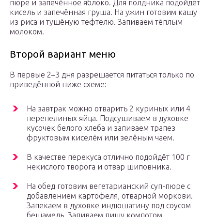
пюре и запечённое яблоко. Для полдника подойдёт
кисель и запечённая груша. На ужин готовим кашу
из риса и тушёную тефтелю. Запиваем тёплым
молоком.
Второй вариант меню
В первые 2–3 дня разрешается питаться только по
приведённой ниже схеме:
На завтрак можно отварить 2 куриных или 4
перепелиных яйца. Подсушиваем в духовке
кусочек белого хлеба и запиваем трапез
фруктовым киселём или зелёным чаем.
В качестве перекуса отлично подойдёт 100 г
некислого творога и отвар шиповника.
На обед готовим вегетарианский суп-пюре с
добавлением картофеля, отварной моркови.
Запекаем в духовке индюшатину под соусом
бешамель. Запиваем пищу компотом,