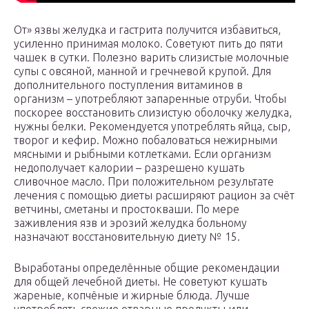
От» язвы желудка и гастрита получится избавиться,
усиленно принимая молоко. Советуют пить до пяти
чашек в сутки. Полезно варить слизистые молочные
супы с овсяной, манной и гречневой крупой. Для
дополнительного поступления витаминов в
организм – употребляют запаренные отруби. Чтобы
поскорее восстановить слизистую оболочку желудка,
нужны белки. Рекомендуется употреблять яйца, сыр,
творог и кефир. Можно побаловаться нежирными
мясными и рыбными котлетками. Если организм
недополучает калории – разрешено кушать
сливочное масло. При положительном результате
лечения с помощью диеты расширяют рацион за счёт
ветчины, сметаны и простокваши. По мере
заживления язв и эрозий желудка больному
назначают восстановительную диету № 15.
Выработаны определённые общие рекомендации
для общей лечебной диеты. Не советуют кушать
жареные, копчёные и жирные блюда. Лучше