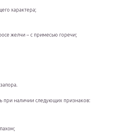
его характера;
осе желчи – с примесью горечи;
запора.
ь при наличии следующих признаков:
пахом;