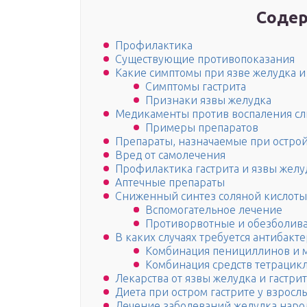
Содер
Профилактика
Существующие противопоказания
Какие симптомы при язве желудка и
Симптомы гастрита
Признаки язвы желудка
Медикаменты против воспаления сл
Примеры препаратов
Препараты, назначаемые при острой
Вред от самолечения
Профилактика гастрита и язвы желу
Аптечные препараты
Сниженный синтез соляной кислоты
Вспомогательное лечение
Противорвотные и обезболив
В каких случаях требуется антибакт
Комбинация пенициллинов и 
Комбинация средств тетрацик
Лекарства от язвы желудка и гастрит
Диета при остром гастрите у взросл
Лечение заболеваний желудка наро