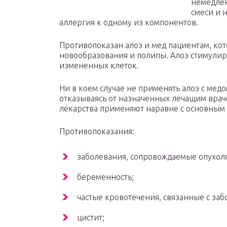
немедлен
смеси и н
аллергия к одному из компонентов.
Противопоказан алоэ и мед пациентам, ко
новообразования и полипы. Алоэ стимулиру
измененных клеток.
Ни в коем случае не применять алоэ с медо
отказываясь от назначенных лечащим врачо
лекарства применяют наравне с основным
Противопоказания:
заболевания, сопровождаемые опухол
беременность;
частые кровотечения, связанные с за
цистит;