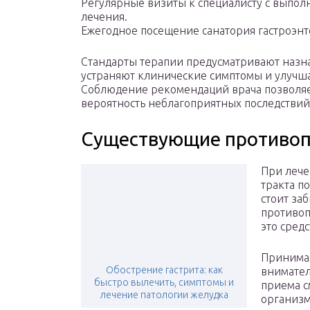
Регулярные визиты к специалисту с выпол
лечения.
Ежегодное посещение санатория гастроэнт
Стандарты терапии предусматривают назн
устраняют клинические симптомы и улучш
Соблюдение рекомендаций врача позволяет
вероятность неблагоприятных последствий
Существующие противоп
При лече
тракта п
стоит за
противоп
это сред
Принимая
Обострение гастрита: как
внимател
быстро вылечить, симптомы и
приема с
лечение патологии желудка
организм