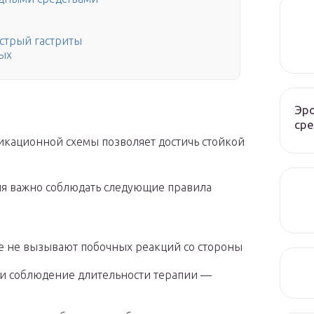
острый гастриты
лых
Эро
сре
кационной схемы позволяет достичь стойкой
я важно соблюдать следующие правила
е не вызывают побочных реакций со стороны
а и соблюдение длительности терапии —