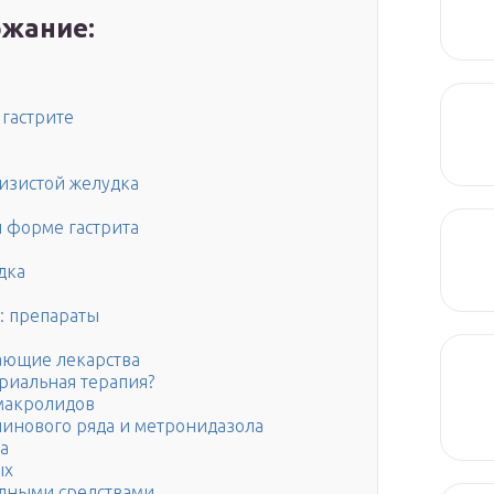
жание:
 гастрите
изистой желудка
 форме гастрита
дка
: препараты
ающие лекарства
ериальная терапия?
макролидов
линового ряда и метронидазола
а
ых
дными средствами