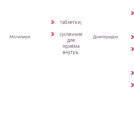
таблетки;
суспензия
Мотилиум
Домперидон
для
приёма
внутрь.