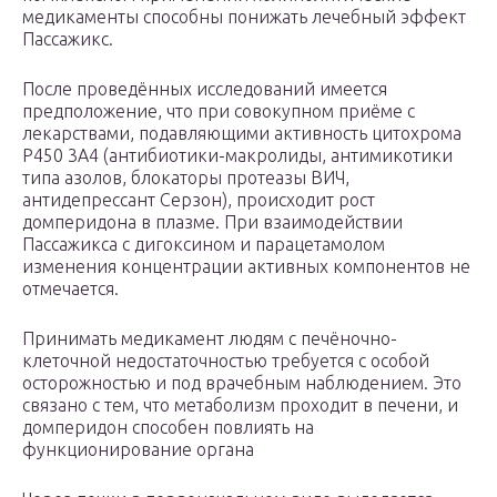
медикаменты способны понижать лечебный эффект
Пассажикс.
После проведённых исследований имеется
предположение, что при совокупном приёме с
лекарствами, подавляющими активность цитохрома
P450 3A4 (антибиотики-макролиды, антимикотики
типа азолов, блокаторы протеазы ВИЧ,
антидепрессант Серзон), происходит рост
домперидона в плазме. При взаимодействии
Пассажикса с дигоксином и парацетамолом
изменения концентрации активных компонентов не
отмечается.
Принимать медикамент людям с печёночно-
клеточной недостаточностью требуется с особой
осторожностью и под врачебным наблюдением. Это
связано с тем, что метаболизм проходит в печени, и
домперидон способен повлиять на
функционирование органа