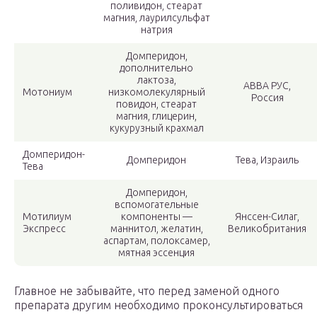
поливидон, стеарат
магния, лаурилсульфат
натрия
Домперидон,
дополнительно
лактоза,
АВВА РУС,
Мотониум
низкомолекулярный
Россия
повидон, стеарат
магния, глицерин,
кукурузный крахмал
Домперидон-
Домперидон
Тева, Израиль
Тева
Домперидон,
вспомогательные
Мотилиум
компоненты —
Янссен-Силаг,
Экспресс
маннитол, желатин,
Великобритания
аспартам, полоксамер,
мятная эссенция
Главное не забывайте, что перед заменой одного
препарата другим необходимо проконсультироваться