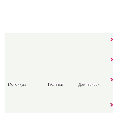
Мотониум
Таблетки
Домперидон