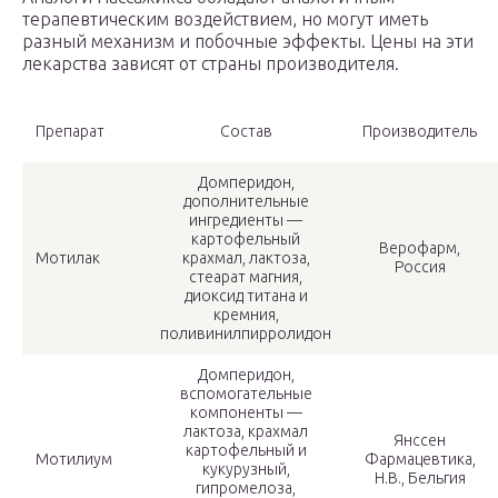
терапевтическим воздействием, но могут иметь
разный механизм и побочные эффекты. Цены на эти
лекарства зависят от страны производителя.
Препарат
Состав
Производитель
Домперидон,
дополнительные
ингредиенты —
картофельный
Верофарм,
Мотилак
крахмал, лактоза,
Россия
стеарат магния,
диоксид титана и
кремния,
поливинилпирролидон
Домперидон,
вспомогательные
компоненты —
лактоза, крахмал
Янссен
картофельный и
Мотилиум
Фармацевтика,
кукурузный,
Н.В., Бельгия
гипромелоза,