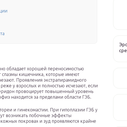
ции
та
Эро
сре
но обладает хорошей переносимостью
т спазмы кишечника, которые имеют
чезают. Проявления экстрапирамидного
 реже у взрослых и полностью исчезают, если
перидон провоцирует повышенный уровень
офиз находится за пределами области ГЭБ.
тореи и гинекомастии. При гипоплазии ГЭБ у
гут возникать побочные эффекты
 кожных покровах и зуд проявляются крайне