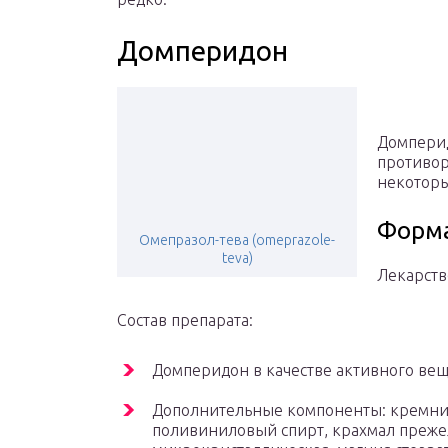
Домперидон
Домперид
противор
некоторы
Форма
Омепразол-тева (omeprazole-
teva)
Лекарств
Состав препарата:
Домперидон в качестве активного веще
Дополнительные компоненты: кремния
поливиниловый спирт, крахмал преж