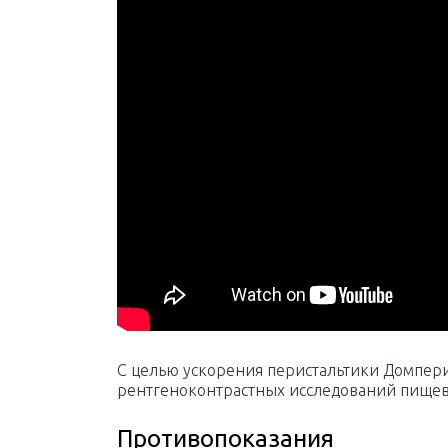
С целью ускорения перистальтики Домпер
рентгеноконтрастных исследований пищев
Противопоказания