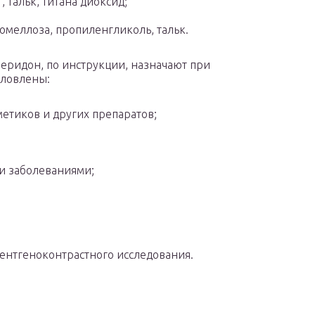
 тальк, титана диоксид;
ромеллоза, пропиленгликоль, тальк.
перидон, по инструкции, назначают при
словлены:
тиков и других препаратов;
 заболеваниями;
ентгеноконтрастного исследования.