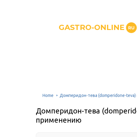
GASTRO-ONLINE
RU
Home
Домперидон-тева (domperidone-teva)
Домперидон-тева (domperido
применению