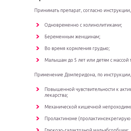
Принимать препарат, согласно инструкции,
Одновременно с холинолитиками;
Беременным женщинам;
Во время кормления грудью;
Малышам до 5 лет или детям с массой т
Применение Домперидона, по инструкции,
Повышенной чувствительности к акти
лекарства;
Механической кишечной непроходимо
Пролактиноме (пролактинсекрегирую
Глюкозо-галактозной мальабсорбции;