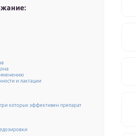
жание:
ав
дона
применению
ности и лактации
 при которых эффективен препарат
едозировки