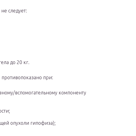
 не следует:
ела до 20 кг.
 противопоказано при:
вному/вспомогательному компоненту
сти;
щей опухоли гипофиза);