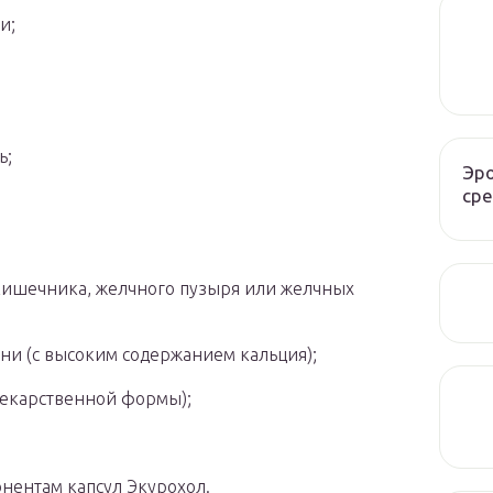
и;
ь;
Эро
сре
кишечника, желчного пузыря или желчных
и (с высоким содержанием кальция);
 лекарственной формы);
нентам капсул Экурохол.