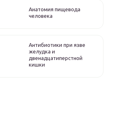
Анатомия пищевода
человека
Антибиотики при язве
желудка и
двенадцатиперстной
кишки