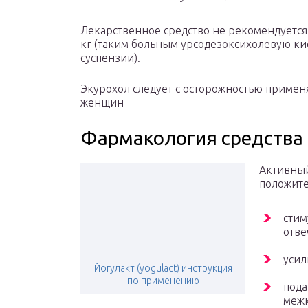
Лекарственное средство не рекомендуется 
кг (таким больным урсодезоксихолевую ки
суспензии).
Экурохол следует с осторожностью применя
женщин
Фармакология средства
Активный
положите
стим
отве
усил
Йогулакт (yogulact) инструкция
по применению
пода
межк