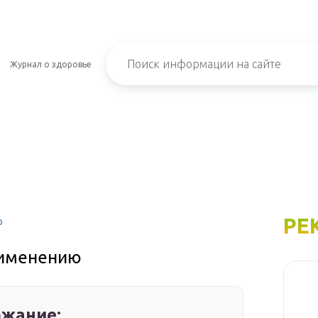
Журнал о здоровье
РЕ
ю
применению
жание: