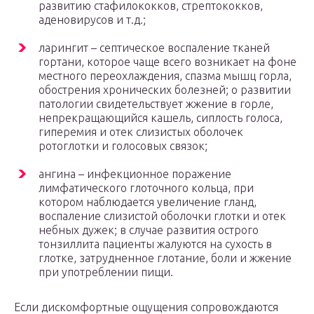
развитию стафилококков, стрептококков,
аденовирусов и т.д.;
ларингит – септическое воспаление тканей
гортани, которое чаще всего возникает на фоне
местного переохлаждения, спазма мышц горла,
обострения хронических болезней; о развитии
патологии свидетельствует жжение в горле,
непрекращающийся кашель, сиплость голоса,
гиперемия и отек слизистых оболочек
ротоглотки и голосовых связок;
ангина – инфекционное поражение
лимфатического глоточного кольца, при
котором наблюдается увеличение гланд,
воспаление слизистой оболочки глотки и отек
небных дужек; в случае развития острого
тонзиллита пациенты жалуются на сухость в
глотке, затрудненное глотание, боли и жжение
при употреблении пищи.
Если дискомфортные ощущения сопровождаются