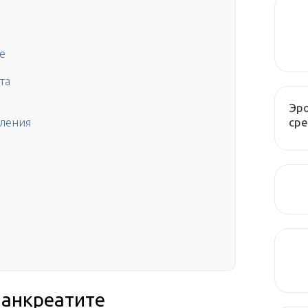
е
та
Эро
сре
вления
панкреатите