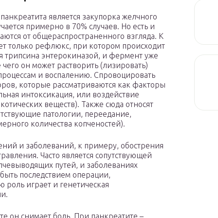
панкреатита является закупорка желчного
чается примерно в 70% случаев. Но есть и
аются от общераспространенного взгляда. К
ет только рефлюкс, при котором происходит
ия трипсина энтерокиназой, и фермент уже
е чего он может растворить (лизировать)
 процессам и воспалению. Спровоцировать
оров, которые рассматриваются как факторы
льная интоксикация, или воздействие
котических веществ). Также сюда относят
утствующие патологии, переедание,
ерного количества копченостей).
ений и заболеваний, к примеру, обострения
равления. Часто является сопутствующей
елчевыводящих путей, и заболеваниях
быть последствием операции,
 роль играет и генетическая
и.
те он снимает боль. При панкреатите –