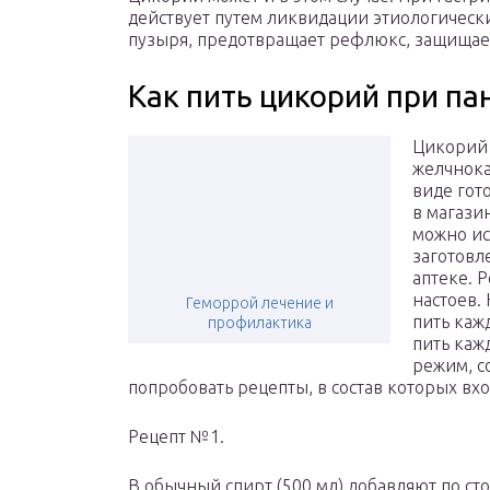
действует путем ликвидации этиологически
пузыря, предотвращает рефлюкс, защищает
Как пить цикорий при па
Цикорий 
желчнока
виде гот
в магази
можно ис
заготовл
аптеке. 
настоев.
Геморрой лечение и
пить каж
профилактика
пить каж
режим, с
попробовать рецепты, в состав которых вх
Рецепт №1.
В обычный спирт (500 мл) добавляют по с