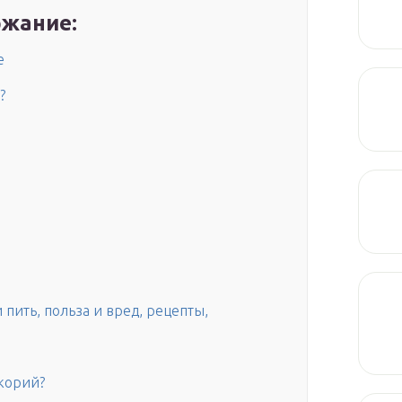
жание:
е
?
пить, польза и вред, рецепты,
корий?