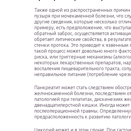
Также одной из распространенных причин 
пузыря при мочекаменной болезни, что слу
другие сведения, которые несколько отлич
примеру, есть предположение, что выступа
обратный заброс, осуществляется активац
обретает литические свойства, в результат
стенки протока. Это приводит к язвенным
такой процесс может довольно много факт
риска, или триггерные механизмы (алкого
некоторых лекарственных препаратов, нар
воспаления пищеварительного тракта, соп
неправильное питание (потребление чрезм
Панкреатит может стать следствием обостр
желчнокаменной болезни, последствием от
патологией при гепатитах, дискинезиях ж
двенадцатиперстной кишки. Иногда может 
послеоперационной травмы. Определенную
предрасположенность к развитию патологи
Цикорий может и в этом случае. При гастри