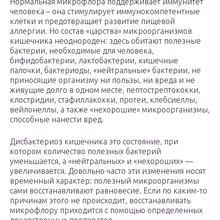
Нормальная микрофлора поддерживает иммунитет
человека – она стимулирует иммунокомпетентные
клетки и предотвращает развитие пищевой
аллергии. Но состав «царства» микроорганизмов
кишечника неоднороден: здесь обитают полезные
бактерии, необходимые для человека,
бифидобактерии, лактобактерии, кишечные
палочки, бактериоды, «нейтральные» бактерии, не
приносящие организму ни пользы, ни вреда и не
живущие долго в одном месте, пептострептококки,
клостридии, стафиллакокки, протеи, клебсиеллы,
вейлонеллы, а также «нехорошие» микроорганизмы,
способные нанести вред.
Дисбактериоз кишечника это состояние, при
котором количество полезных бактерий
уменьшается, а «нейтральных» и «нехороших» —
увеличивается. Довольно часто эти изменения носят
временный характер: полезный микроорганизмы
сами восстанавливают равновесие. Если по каким-то
причинам этого не происходит, восстанавливать
микрофлору приходится с помощью определенных