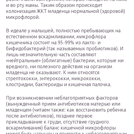
и во рту мамы. Таким образом происходит
колонизация ЖКТ младенца нормальной (здоровой)
микрофлорой.
В идеале у малышей, полностью пребывающих на
естественном вскармливании, микрофлора
кишечника состоит на 95-99% из лакто- и
бифидобактерий (так называемых пробиотиков). И
лишь незначительную часть составляют
«нейтральные» (облигатные) бактерии, которые ни
вредного, ни полезного действия на организм
младенца не оказывают. К ним относятся
стрептококки, энтерококки, микрококки,
клостридии, бактероиды и кишечная палочка.
При возникновении неблагоприятных факторов
(вынужденный прием антибиотиков матерью или
младенцем (читаем также: как восстановить ребенка
после антибиотиков), позднее первое
прикладывание к груди, отсутствие грудного
вскармливания) баланс кишечной микрофлоры
может быть нарушен и привести к неблагоприятным