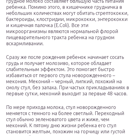
грудное молоко составляет бо́льшую часть питания
ребенка. Помимо этого, в кишечнике грудничка в
небольших количествах могут обитать стрептококки,
бактероиды, клостридии, микрококки, энтерококки
и кишечная палочка (E.Coli). Все эти
микроорганизмы являются нормальной флорой
пищеварительного тракта ребенка на грудном
вскармливании.
Сразу же после рождения ребенок начинает сосать
грудь и получает молозиво, которое обладает
слабительным эффектом. Это помогает быстро
избавиться от первого стула новорожденного –
мекония. Меконий – черный, липкий, похожий на
смолу стул, без запаха. При частых прикладываниях в
первые сутки, меконий выходит за первые 48 часов.
По мере прихода молока, стул новорожденного
меняется с темного на более светлый. Переходный
стул обычно зеленоватого цвета и жиже, чем
меконий. К пятому дню жизни ребенка его стул
становится желтым, похожим на горчицу или густой