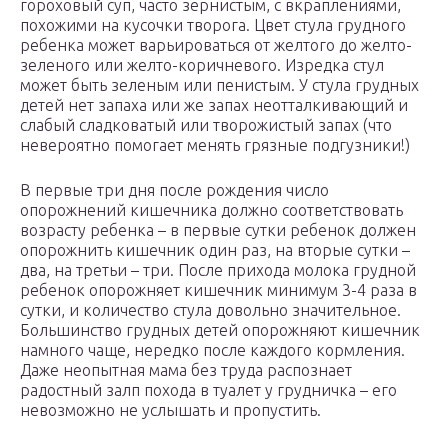
гороховый суп, часто зернистым, с вкраплениями,
похожими на кусочки творога. Цвет стула грудного
ребенка может варьироваться от желтого до желто-
зеленого или желто-коричневого. Изредка стул
может быть зеленым или пенистым. У стула грудных
детей нет запаха или же запах неотталкивающий и
слабый сладковатый или творожистый запах (что
невероятно помогает менять грязные подгузники!)
В первые три дня после рождения число
опорожнений кишечника должно соответствовать
возрасту ребенка – в первые сутки ребенок должен
опорожнить кишечник один раз, на вторые сутки –
два, на третьи – три. После прихода молока грудной
ребенок опорожняет кишечник минимум 3-4 раза в
сутки, и количество стула довольно значительное.
Большинство грудных детей опорожняют кишечник
намного чаще, нередко после каждого кормления.
Даже неопытная мама без труда распознает
радостный залп похода в туалет у грудничка – его
невозможно не услышать и пропустить.