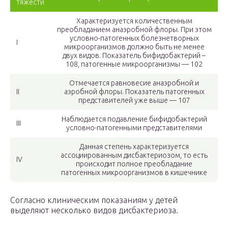
тяжести
Характеризуется количественным
преобладанием анаэробной флоры. При этом
условно-патогенных болезнетворных
І
микроорганизмов должно быть не менее
двух видов. Показатель бифидобактерий –
108, патогенные микроорганизмы — 102
Отмечается равновесие анаэробной и
ІІ
аэробной флоры. Показатель патогенных
представителей уже выше — 107
Наблюдается подавление бифидобактерий
ІІІ
условно-патогенными представителями
Данная степень характеризуется
ассоциированным дисбактериозом, то есть
ІV
происходит полное преобладание
патогенных микроорганизмов в кишечнике
Согласно клиническим показаниям у детей
выделяют несколько видов дисбактериоза.