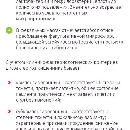
лактобактерий и бифидобактерий, вплоть до
полного их подавления. Значительно возрастает
количество условно-патогенных
микроорганизмов.
В фекальных массах отмечается абсолютное
преобладание факультативной микрофлоры,
обладающей устойчивостью (резистентностью) к
большинству антибиотиков.
С учетом клинико-бактериологических критериев
дисбактериоз кишечника бывает:
компенсированный – соответствует I-II степени
тяжести, протекает латентно, общее состояние
пациента практически не страдает, аппетит и
стул без изменений;
субкомпенсированный – соответствует II-III
степени тяжести и локальному варианту;
характерные признаки: похудение, снижение
аппетита, вялость, диспепсические расстройства