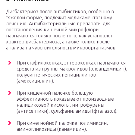
Дисбактериоз после антибиотиков, особенно в
тяжелой форме, подлежит медикаментозному
лечению. Антибактериальные препараты для
восстановления кишечной микрофлоры
назначаются только после того, как установлен
храктер дисбактериоза, а также только после
анализа на чувствительность микроорганизмов.
При стафилококках, энтерококках назначаются
средств из группы макролидов (олеандомицин),
полусинтетических пенициллинов
(амоксициллин).
При кишечной палочке большую
эффективность показывают производные
налидиксовой кислоты, нитрофураны
(антисептики), сульфаниламиды (фталазол).
При синегнойной палочке полимиксин,
аминогликозиды (канамицин).