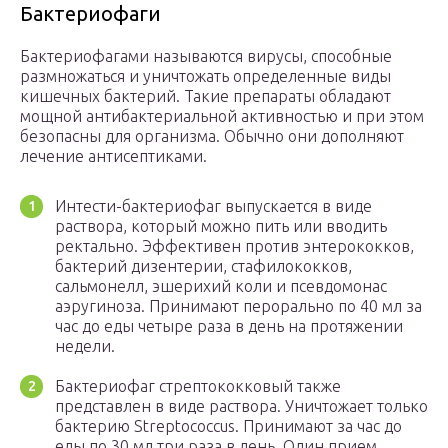
Бактериофаги
Бактериофагами называются вирусы, способные
размножаться и уничтожать определенные виды
кишечных бактерий. Такие препараты обладают
мощной антибактериальной активностью и при этом
безопасны для организма. Обычно они дополняют
лечение антисептиками.
Интести-бактериофаг выпускается в виде
раствора, который можно пить или вводить
ректально. Эффективен против энтерококков,
бактерий дизентерии, стафилококков,
сальмонелл, эшерихий коли и псевдомонас
аэругиноза. Принимают перорально по 40 мл за
час до еды четыре раза в день на протяжении
недели.
Бактериофаг стрептококковый также
представлен в виде раствора. Уничтожает только
бактерию Streptococcus. Принимают за час до
еды по 30 мл три раза в день. Один прием