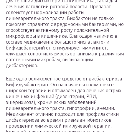
для терапии дисбактериоза кишечника, так и для
лечения патологий ротовой полости. Препарат
содействует нормализации работы
пищеварительного тракта. Биобактон не только
помогает справится с вредоносными бактериями, но
способствует активному росту положительной
микрофлоры в кишечнике. Благодаря наличию в
составе медикамента большого числа лакто- и
бифидобактерий он стимулирует иммунитет,
улучшает сопротивляемость организма к различным
патогенными микробам, вызывающим
дисбактериоз.
Еще одно великолепное средство от дисбактериоза –
Бифидумбактерин. Он назначается в комплексе
широкой терапии и оптимален для лечения острых
кишечных инфекций (дизентерии, РВИ,
эшерихиоза), хронических заболеваний
пищеварительного тракта, гипотрофии, анемии.
Медикамент отлично подходит для профилактики
дисбактериоза во время приема антибиотиков,
проведении химической или лучевой терапии.
Большой плюс препарата заключается в его