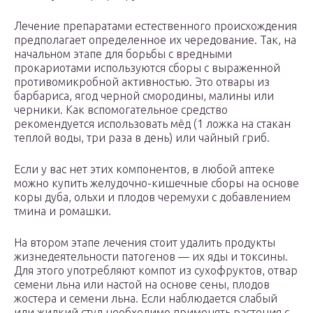
Лечение препаратами естественного происхождения
предполагает определенное их чередование. Так, на
начальном этапе для борьбы с вредными
прокариотами используются сборы с выраженной
противомикробной активностью. Это отвары из
барбариса, ягод черной смородины, малины или
черники. Как вспомогательное средство
рекомендуется использовать мёд (1 ложка на стакан
теплой воды, три раза в день) или чайный гриб.
Если у вас нет этих компонентов, в любой аптеке
можно купить желудочно-кишечные сборы на основе
коры дуба, ольхи и плодов черемухи с добавлением
тмина и ромашки.
На втором этапе лечения стоит удалить продукты
жизнедеятельности патогенов — их яды и токсины.
Для этого употребляют компот из сухофруктов, отвар
семени льна или настой на основе сены, плодов
жостера и семени льна. Если наблюдается слабый
или жидкий стул необходимо применять растения с