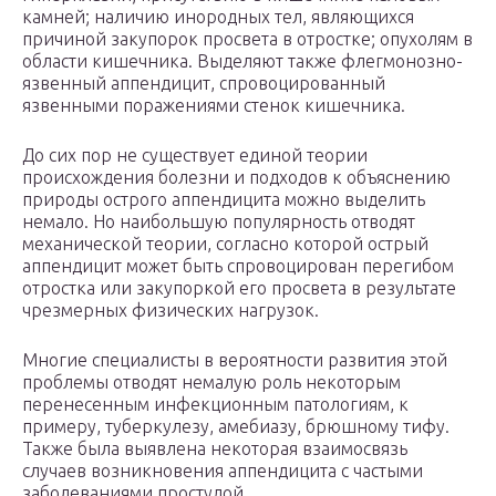
камней; наличию инородных тел, являющихся
причиной закупорок просвета в отростке; опухолям в
области кишечника. Выделяют также флегмонозно-
язвенный аппендицит, спровоцированный
язвенными поражениями стенок кишечника.
До сих пор не существует единой теории
происхождения болезни и подходов к объяснению
природы острого аппендицита можно выделить
немало. Но наибольшую популярность отводят
механической теории, согласно которой острый
аппендицит может быть спровоцирован перегибом
отростка или закупоркой его просвета в результате
чрезмерных физических нагрузок.
Многие специалисты в вероятности развития этой
проблемы отводят немалую роль некоторым
перенесенным инфекционным патологиям, к
примеру, туберкулезу, амебиазу, брюшному тифу.
Также была выявлена некоторая взаимосвязь
случаев возникновения аппендицита с частыми
заболеваниями простудой.