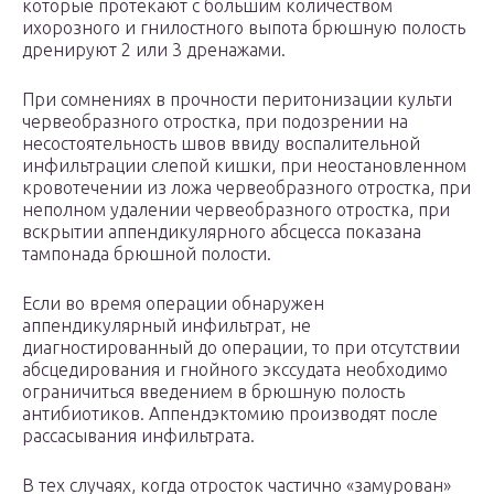
которые протекают с большим количеством
ихорозного и гнилостного выпота брюшную полость
дренируют 2 или 3 дренажами.
При сомнениях в прочности перитонизации культи
червеобразного отростка, при подозрении на
несостоятельность швов ввиду воспалительной
инфильтрации слепой кишки, при неостановленном
кровотечении из ложа червеобразного отростка, при
неполном удалении червеобразного отростка, при
вскрытии аппендикулярного абсцесса показана
тампонада брюшной полости.
Если во время операции обнаружен
аппендикулярный инфильтрат, не
диагностированный до операции, то при отсутствии
абсцедирования и гнойного экссудата необходимо
ограничиться введением в брюшную полость
антибиотиков. Аппендэктомию производят после
рассасывания инфильтрата.
В тех случаях, когда отросток частично «замурован»