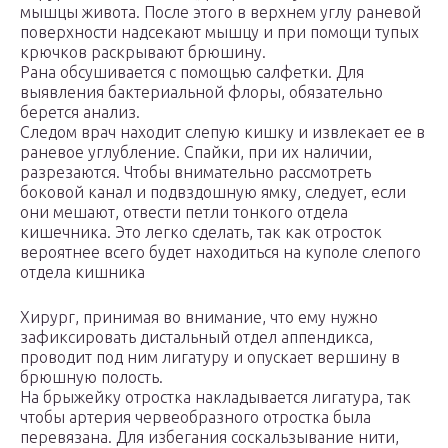
мышцы живота. После этого в верхнем углу раневой
поверхности надсекают мышцу и при помощи тупых
крючков раскрывают брюшину.
Рана обсушивается с помощью салфетки. Для
выявления бактериальной флоры, обязательно
берется анализ.
Следом врач находит слепую кишку и извлекает ее в
раневое углубление. Спайки, при их наличии,
разрезаются. Чтобы внимательно рассмотреть
боковой канал и подвздошную ямку, следует, если
они мешают, отвести петли тонкого отдела
кишечника. Это легко сделать, так как отросток
вероятнее всего будет находиться на куполе слепого
отдела кишника
Хирург, принимая во внимание, что ему нужно
зафиксировать дистальный отдел аппендикса,
проводит под ним лигатуру и опускает вершину в
брюшную полость.
На брыжейку отростка накладывается лигатура, так
чтобы артерия червеобразного отростка была
перевязана. Для избегания соскальзывание нити,