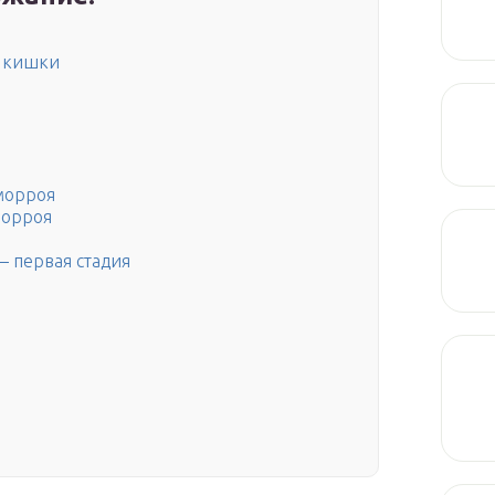
й кишки
морроя
морроя
 первая стадия