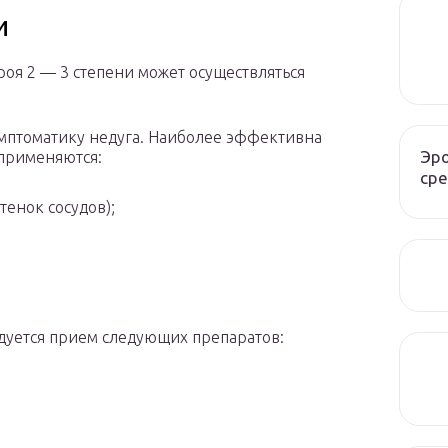
и
оя 2 — 3 степени может осуществляться
имптоматику недуга. Наиболее эффективна
Эро
 применяются:
сре
тенок сосудов);
дуется прием следующих препаратов: