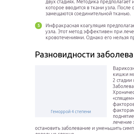
двух стадиях. Методика предполагает
которое вводится в ткани узла. После
замещаются соединительной тканью.
Инфракрасная коагуляция предполагае
узла. Этот метод эффективен при леч
кровотечениями. Однако его нельзя п
Разновидности заболев
Варикозн
кишки мо
2 стадии
Заболева
Хроничес
«спящем»
факторов
факторам
Геморрой 4 степени
поднятие
лечение 
остановить заболевание и уменьшить симп