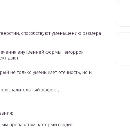
отверстии, способствуют уменьшению размера
лечения внутренней формы геморроя
ект дают:
ый не только уменьшает отечность, но и
вовоспалительный эффект;
вания;
ьным препаратом, который сводит