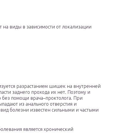
т на виды в зависимости от локализации
изуется разрастанием шишек на внутренней
ласти заднего прохода их нет. Поэтому и
о без помощи врача–проктолога. При
адают из анального отверстия и
т вид болезни известен сильными и частыми
болевания является хронический