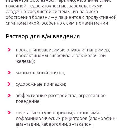
пациентов с болезнью Паркинсона, эпилепсией,
почечной недостаточностью, заболеваниями
сердечно-сосудистой системы, из-за риска
обострения болезни – у пациентов с продуктивной
симптоматикой, особенно с симптомами мании
Раствор для в/м введения
пролактинозависимые опухоли (например,
пролактиномы гипофиза и рак молочной
железы);
маниакальный психоз;
судорожные припадки;
аффективные расстройства, агрессивное
поведение;
сочетание с сультопридом, агонистами
дофаминергических рецепторов (апоморфин,
амантадин, каберголин, энтакапон,