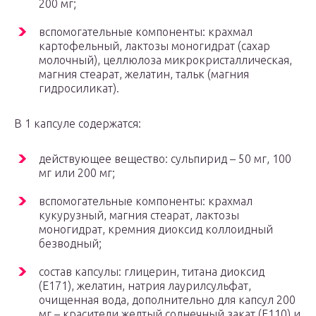
200 мг;
вспомогательные компоненты: крахмал
картофельный, лактозы моногидрат (сахар
молочный), целлюлоза микрокристаллическая,
магния стеарат, желатин, тальк (магния
гидросиликат).
В 1 капсуле содержатся:
действующее вещество: сульпирид – 50 мг, 100
мг или 200 мг;
вспомогательные компоненты: крахмал
кукурузный, магния стеарат, лактозы
моногидрат, кремния диоксид коллоидный
безводный;
состав капсулы: глицерин, титана диоксид
(Е171), желатин, натрия лаурилсульфат,
очищенная вода, дополнительно для капсул 200
мг – красители желтый солнечный закат (Е110) и