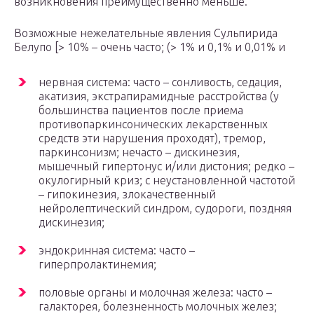
возникновения преимущественно меньше.
Возможные нежелательные явления Сульпирида
Белупо [> 10% – очень часто; (> 1% и 0,1% и 0,01% и
нервная система: часто – сонливость, седация,
акатизия, экстрапирамидные расстройства (у
большинства пациентов после приема
противопаркинсонических лекарственных
средств эти нарушения проходят), тремор,
паркинсонизм; нечасто – дискинезия,
мышечный гипертонус и/или дистония; редко –
окулогирный криз; с неустановленной частотой
– гипокинезия, злокачественный
нейролептический синдром, судороги, поздняя
дискинезия;
эндокринная система: часто –
гиперпролактинемия;
половые органы и молочная железа: часто –
галакторея, болезненность молочных желез;