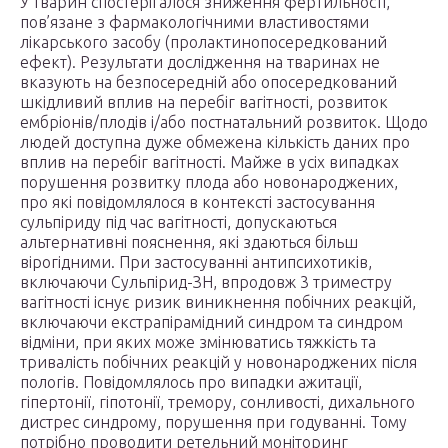
У тварин спостерігалося зниження фертильності,
пов’язане з фармакологічними властивостями
лікарського засобу (пролактинопосередкований
ефект). Результати дослідження на тваринах не
вказують на безпосередній або опосередкований
шкідливий вплив на перебіг вагітності, розвиток
ембріонів/плодів і/або постнатальний розвиток. Щодо
людей доступна дуже обмежена кількість даних про
вплив на перебіг вагітності. Майже в усіх випадках
порушення розвитку плода або новонароджених,
про які повідомлялося в контексті застосування
сульпіриду під час вагітності, допускаються
альтернативні пояснення, які здаються більш
вірогідними. При застосуванні антипсихотиків,
включаючи Сульпірид-ЗН, впродовж 3 триместру
вагітності існує ризик виникнення побічних реакцій,
включаючи екстрапірамідний синдром та синдром
відміни, при яких може змінюватись тяжкість та
тривалість побічних реакцій у новонароджених після
пологів. Повідомлялось про випадки ажитації,
гіпертонії, гіпотонії, тремору, сонливості, дихального
дистрес синдрому, порушення при годуванні. Тому
потрібно проводити ретельний моніторинг