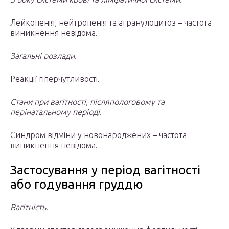
Лейкопенія, нейтропенія та агранулоцитоз – частота
виникнення невідома.
Загальні розлади.
Реакції гіперчутливості.
Стани при вагітності, післяпологовому та
перінатальному періоді.
Синдром відміни у новонароджених – частота
виникнення невідома.
Застосування у період вагітності
або годування груддю
Вагітність.