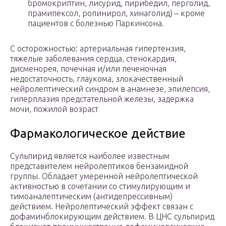
бромокриптин, лисурид, пирибедил, перголид,
прамипексол, ропинирол, хинаголид) – кроме
пациентов с болезнью Паркинсона.
С осторожностью: артериальная гипертензия,
тяжелые заболевания сердца, стенокардия,
дисменорея, почечная и/или печеночная
недостаточность, глаукома, злокачественный
нейролептический синдром в анамнезе, эпилепсия,
гиперплазия предстательной железы, задержка
мочи, пожилой возраст
Фармакологическое действие
Сульпирид является наиболее известным
представителем нейролептиков бензамидной
группы. Обладает умеренной нейролептической
активностью в сочетании со стимулирующим и
тимоаналептическим (антидепрессивным)
действием. Нейролептический эффект связан с
дофаминблокирующим действием. В ЦНС сульпирид