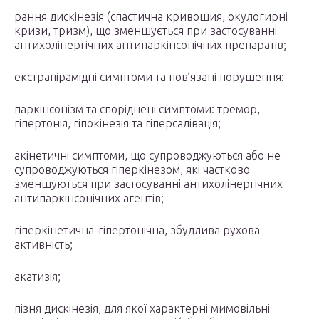
рання дискінезія (спастична кривошия, окулогирні
кризи, тризм), що зменшується при застосуванні
антихолінергічних антипаркінсонічних препаратів;
екстрапірамідні симптоми та пов’язані порушення:
паркінсонізм та споріднені симптоми: тремор,
гіпертонія, гіпокінезія та гіперсалівація;
акінетичні симптоми, що супроводжуються або не
супроводжуються гіперкінезом, які частково
зменшуються при застосуванні антихолінергічних
антипаркінсонічних агентів;
гіперкінетична-гіпертонічна, збудлива рухова
активність;
акатизія;
пізня дискінезія, для якої характерні мимовільні