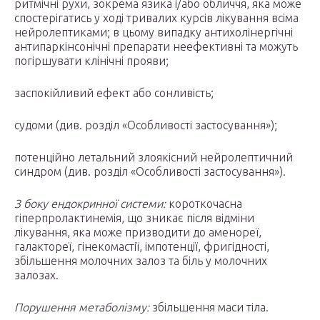
ритмічні рухи, зокрема язика і/або обличчя, яка може
спостерігатись у ході тривалих курсів лікування всіма
нейролептиками; в цьому випадку антихолінергічні
антипаркінсонічні препарати неефективні та можуть
погіршувати клінічні прояви;
заспокійливий ефект або сонливість;
судоми (див. розділ «Особливості застосування»);
потенційно летальний злоякісний нейролептичний
синдром (див. розділ «Особливості застосування»).
З боку ендокринної системи:
короткочасна
гіперпролактинемія, що зникає після відміни
лікування, яка може призводити до аменореї,
галактореї, гінекомастії, імпотенції, фригідності,
збільшення молочних залоз та біль у молочних
залозах.
Порушення метаболізму:
збільшення маси тіла.