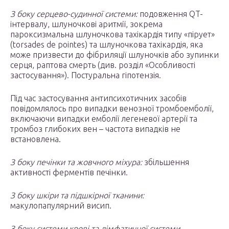
З боку серцево-судинної системи:
подовження QT-
інтервалу, шлуночкові аритмії, зокрема
пароксизмальна шлуночкова тахікардія типу «пірует»
(torsades de pointes) та шлуночкова тахікардія, яка
може призвести до фібриляції шлуночків або зупинки
серця, раптова смерть (див. розділ «Особливості
застосування»). Постуральна гіпотензія.
Під час застосування антипсихотичних засобів
повідомлялось про випадки венозної тромбоемболії,
включаючи випадки емболії легеневої артерії та
тромбоз глибоких вен – частота випадків не
встановлена.
З боку печінки та жовчного міхура:
збільшення
активності ферментів печінки.
З боку шкіри та підшкірної тканини:
макулопапулярний висип.
З боку системи крові та лімфатичної системи.