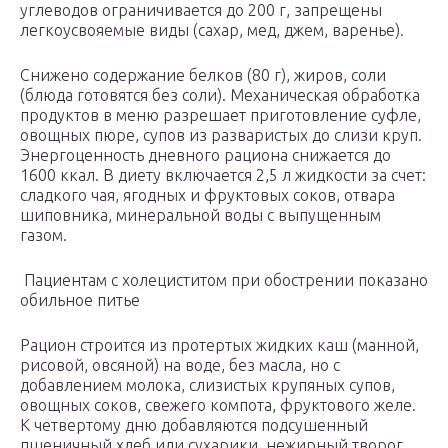
углеводов ограничивается до 200 г, запрещены
легкоусвояемые виды (сахар, мед, джем, варенье).
Снижено содержание белков (80 г), жиров, соли
(блюда готовятся без соли). Механическая обработка
продуктов в меню разрешает приготовление суфле,
овощных пюре, супов из разваристых до слизи круп.
Энергоценность дневного рациона снижается до
1600 ккал. В диету включается 2,5 л жидкости за счет:
сладкого чая, ягодных и фруктовых соков, отвара
шиповника, минеральной воды с выпущенным
газом.
Пациентам с холециститом при обострении показано
обильное питье
Рацион строится из протертых жидких каш (манной,
рисовой, овсяной) на воде, без масла, но с
добавлением молока, слизистых крупяных супов,
овощных соков, свежего компота, фруктового желе.
К четвертому дню добавляются подсушенный
пшеничный хлеб или сухарики, нежирный творог,