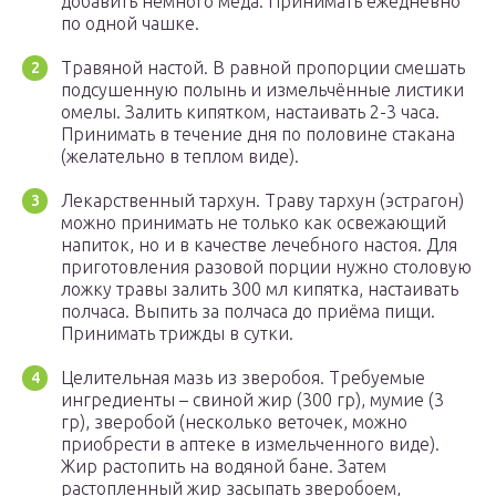
добавить немного мёда. Принимать ежедневно
по одной чашке.
Травяной настой. В равной пропорции смешать
подсушенную полынь и измельчённые листики
омелы. Залить кипятком, настаивать 2-3 часа.
Принимать в течение дня по половине стакана
(желательно в теплом виде).
Лекарственный тархун. Траву тархун (эстрагон)
можно принимать не только как освежающий
напиток, но и в качестве лечебного настоя. Для
приготовления разовой порции нужно столовую
ложку травы залить 300 мл кипятка, настаивать
полчаса. Выпить за полчаса до приёма пищи.
Принимать трижды в сутки.
Целительная мазь из зверобоя. Требуемые
ингредиенты – свиной жир (300 гр), мумие (3
гр), зверобой (несколько веточек, можно
приобрести в аптеке в измельченного виде).
Жир растопить на водяной бане. Затем
растопленный жир засыпать зверобоем,