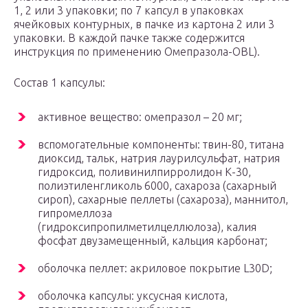
1, 2 или 3 упаковки; по 7 капсул в упаковках
ячейковых контурных, в пачке из картона 2 или 3
упаковки. В каждой пачке также содержится
инструкция по применению Омепразола-OBL).
Состав 1 капсулы:
активное вещество: омепразол – 20 мг;
вспомогательные компоненты: твин-80, титана
диоксид, тальк, натрия лаурилсульфат, натрия
гидроксид, поливинилпирролидон К-30,
полиэтиленгликоль 6000, сахароза (сахарный
сироп), сахарные пеллеты (сахароза), маннитол,
гипромеллоза
(гидроксипропилметилцеллюлоза), калия
фосфат двузамещенный, кальция карбонат;
оболочка пеллет: акриловое покрытие L30D;
оболочка капсулы: уксусная кислота,