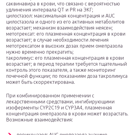
саквинавира в крови, что связано с вероятностью
удлинения интервала QT и PR на ЭКГ;
цилостазол: максимальная концентрация и AUC
цилостазола и одного из его активных метаболитов
возрастает; механизм взаимодействия неясен;
метотрексат: его плазменная концентрация в крови
возрастает; в случае необходимости лечения
метотрексатом в высоких дозах прием омепразола
нужно временно прекратить;
такролимус: его плазменная концентрация в крови
возрастает; в период терапии требуется тщательный
контроль этого показателя, а также мониторинг
почечной функции; по показаниям доза такролимуса
может быть скорректирована.
При комбинированном применении с
лекарственными средствами, ингибирующими
изоферменты CYP2C19 и CYP3A4, плазменная
концентрация омепразола в крови может возрастать.
Возможные взаимодействия:
вориконазол: AUC омепразола значимо