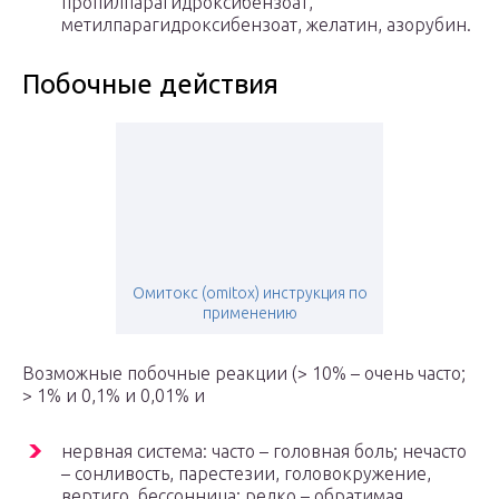
пропилпарагидроксибензоат,
метилпарагидроксибензоат, желатин, азорубин.
Побочные действия
Омитокс (omitox) инструкция по
применению
Возможные побочные реакции (> 10% – очень часто;
> 1% и 0,1% и 0,01% и
нервная система: часто – головная боль; нечасто
– сонливость, парестезии, головокружение,
вертиго, бессонница; редко – обратимая