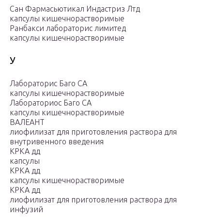
Сан Фармасьютикал Индастриз Лтд
капсулы кишечнорастворимые
Ранбакси лабораторис лимитед
капсулы кишечнорастворимые
У
Лабораторис Баго СА
капсулы кишечнорастворимые
Лабораториос Баго СА
капсулы кишечнорастворимые
ВАЛЕАНТ
лиофилизат для приготовления раствора для
внутривенного введения
КРКА дд
капсулы
КРКА дд
капсулы кишечнорастворимые
КРКА дд
лиофилизат для приготовления раствора для
инфузий