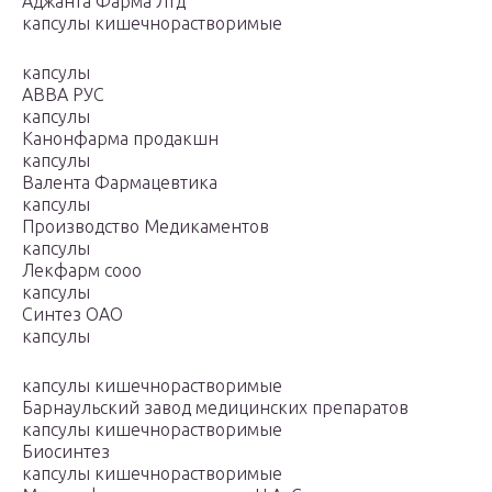
Аджанта Фарма Лтд
капсулы кишечнорастворимые
капсулы
АВВА РУС
капсулы
Канонфарма продакшн
капсулы
Валента Фармацевтика
капсулы
Производство Медикаментов
капсулы
Лекфарм сооо
капсулы
Синтез ОАО
капсулы
капсулы кишечнорастворимые
Барнаульский завод медицинских препаратов
капсулы кишечнорастворимые
Биосинтез
капсулы кишечнорастворимые