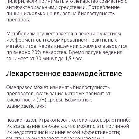
пилори, если принимать это лекарство совместно с
антибактериальными средствами. Потребление
пищи нисколько не влияет на биодоступность
препарата.
Метаболизм осуществляется в печени с участием
изоферментов и формированием неактивных
метаболитов. Через кишечник с желчью выводится
примерно 20% лекарства. Время полувыведения
занимает от 30 минут до 1,5 часа.
Лекарственное взаимодействие
Омепразол может изменять биодоступность
препаратов, всасывание которых зависит от
кислотности (рН) среды. Возможные
взаимодействия:
позаконазол, итраконазол, кетоконазол, эрлотиниб:
их всасывание снижается, что может стать причиной
их недостаточной клинической эффективности;
сочетание омепразола с позаконазолом и