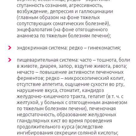
спутанность сознания, агрессивность,
возбуждение, депрессия и галлюцинации
(главным образом на фоне тяжелых
сопутствующих соматических болезней),
энцефалопатия (на фоне отягощенного
анамнеза по тяжелым болезням печени);
эндокринная система: редко – гинекомастия;
пищеварительная система: часто ‒ тошнота, боли
в животе, диарея, запор, вздутие живота, рвота;
нечасто ‒ повышение активности печеночных
ферментов; редко ‒ микроскопический колит,
отсутствие аппетита, ощущение сухости во рту,
нарушение вкуса, стоматит, кандидоз
желудочно-кишечного тракта, гепатит (в т. ч. с
желтухой, у больных с отягощенным анамнезом
по тяжелым болезням печени), печеночная
недостаточность, образование желудочных
гландулярных кист во время проведения
продолжительного курса (вследствие
ингибирования секреции соляной кислоты;