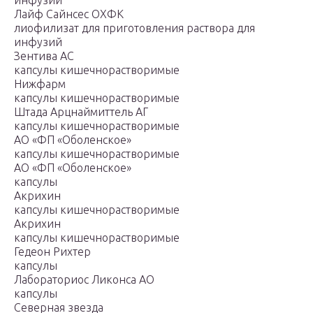
инфузий
Лайф Сайнсес ОХФК
лиофилизат для приготовления раствора для
инфузий
Зентива АС
капсулы кишечнорастворимые
Нижфарм
капсулы кишечнорастворимые
Штада Арцнаймиттель АГ
капсулы кишечнорастворимые
AO «ФП «Оболенское»
капсулы кишечнорастворимые
AO «ФП «Оболенское»
капсулы
Акрихин
капсулы кишечнорастворимые
Акрихин
капсулы кишечнорастворимые
Гедеон Рихтер
капсулы
Лабораториос Ликонса АО
капсулы
Северная звезда