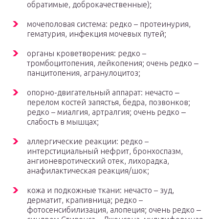
обратимые, доброкачественные);
мочеполовая система: редко – протеинурия,
гематурия, инфекция мочевых путей;
органы кроветворения: редко –
тромбоцитопения, лейкопения; очень редко ‒
панцитопения, агранулоцитоз;
опорно-двигательный аппарат: нечасто ‒
перелом костей запястья, бедра, позвонков;
редко – миалгия, артралгия; очень редко ‒
слабость в мышцах;
аллергические реакции: редко –
интерстициальный нефрит, бронхоспазм,
ангионевротический отек, лихорадка,
анафилактическая реакция/шок;
кожа и подкожные ткани: нечасто – зуд,
дерматит, крапивница; редко –
фотосенсибилизация, алопеция; очень редко ‒