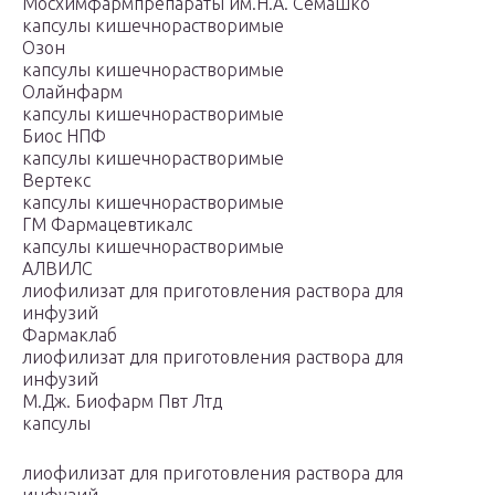
Мосхимфармпрепараты им.Н.А. Семашко
капсулы кишечнорастворимые
Озон
капсулы кишечнорастворимые
Олайнфарм
капсулы кишечнорастворимые
Биос НПФ
капсулы кишечнорастворимые
Вертекс
капсулы кишечнорастворимые
ГМ Фармацевтикалс
капсулы кишечнорастворимые
АЛВИЛС
лиофилизат для приготовления раствора для
инфузий
Фармаклаб
лиофилизат для приготовления раствора для
инфузий
М.Дж. Биофарм Пвт Лтд
капсулы
лиофилизат для приготовления раствора для