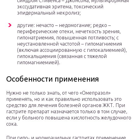
синдром Стивенса – Джонсона, мультиформная
экссудативная эритема, токсический
эпидермальный некролиз;
другие: нечасто – недомогание; редко –
периферические отеки, нечеткость зрения,
гипонатриемия, повышенная потливость; с
неустановленной частотой – гипомагниемия
(включая ассоциированную с гипокалиемией),
гипокальциемия (связанная с тяжелой
гипомагниемией).
Особенности применения
Нужно не только знать, от чего «Омепразол»
применять, но и как правильно использовать это
средство для лечения болезней органов ЖКТ. При
гастрите препарат назначается только в том случае,
если у больного повышена кислотность желудочного
сока.
При гипо- и нормоацидных гастритах применение